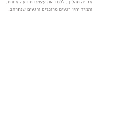
אז זה תהליך, ללמד את עצמנו תודעה אחרת,
ותמיד יהיו רגעים מרוכזים ורגעים שנתרחב.
מוזמנות ומוזמנים להעזר בי כדי למצוא את 
הדרך שלכם לאוויר והתרחבות.
ברוח הימים הללו, מפגשים אישיים עובדים 
מצויין גם בזום.
בתמונה: תודעה מתרחבת אל מים
#בואו_נדבר_על_מוות
#דברעםשלמדתיעלמוות
Comments