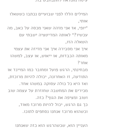
עיסה מופלאה להתבחבש בה.
המילים הללו לפני שבועיים נכתבו כששאלו 
אותי,
״יופי, אז אני מזהה שאני מכסה על כאב, מה 
עכשיו?״ לאותה המדיטציה ישבתי עם 
השאלה הזו,
איך אני מסבירה איך אני מזיזה את עצמי 
מאותה הכבדות, או ייאוש, או עצב, למשהו 
אחר?
מבחינתי, הרגש פועל ומחובר כמו המיינד או 
התודעה, זו האחרונה, יכולה להיות מרוכזת, 
ואז היא כל כולה עסוקה במשהו אחד.
מכירים את המחשבה שחוזרת על עצמה שוב 
ושוב ומציפה את הגוף? כזה.
כך גם הרגש, יכול להיות מרוכז מאוד, 
וכשהוא מרוכז אנחנו נסחפים לתוכו.
העניין הוא, שכשהרגש הוא כזה שאנחנו 