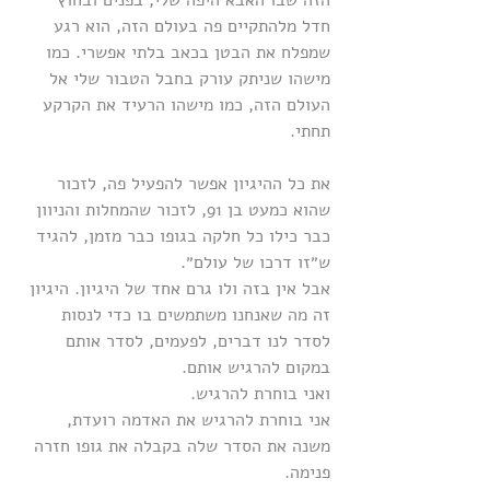
הזה שבו האבא היפה שלי, בפנים ובחוץ 
חדל מלהתקיים פה בעולם הזה, הוא רגע 
שמפלח את הבטן בכאב בלתי אפשרי. כמו 
מישהו שניתק עורק בחבל הטבור שלי אל 
העולם הזה, כמו מישהו הרעיד את הקרקע 
תחתי.
את כל ההיגיון אפשר להפעיל פה, לזכור 
שהוא כמעט בן 91, לזכור שהמחלות והניוון 
כבר כילו כל חלקה בגופו כבר מזמן, להגיד 
ש״זו דרכו של עולם״.
אבל אין בזה ולו גרם אחד של היגיון. היגיון 
זה מה שאנחנו משתמשים בו כדי לנסות 
לסדר לנו דברים, לפעמים, לסדר אותם 
במקום להרגיש אותם.
ואני בוחרת להרגיש.
אני בוחרת להרגיש את האדמה רועדת, 
משנה את הסדר שלה בקבלה את גופו חזרה 
פנימה. 