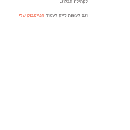
לקהילת הבלוג.
וגם לעשות לייק לעמוד 
הפייסבוק שלי 
מוות של אבא,
אבל, מוות של ילדים, מנהגי אבלות, דיכאון 
אחרי מוות, מוות של אדם קרוב, ליווי רוחני, 
,
grief, children death, grieving 
parents, spiritual counselling for 
death