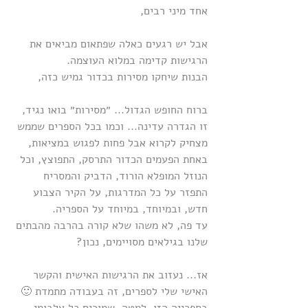
אחד מיני רבים,
אבל יש רגעים כאלה שפתאום מביאים את 
הרגישות קדימה במלוא העוצמה.
הבנות שיחקו מסירות בכדור גמיש כזה,
ברוח החופש הגדול... ״מסירות״ בואו נגיד, 
זו הגדרה עדינה... וכמו בכל הספרים שממש 
מצחיק לקרוא אבל פחות לפגוש במציאות, 
באחת הפעמים הכדור התרסק, התפוצץ, וכל 
הנוזל המופלא הורוד, הדביק והמסריח 
התפזר על כל המדרגות, על הקיר הצבוע 
חדש, ובמיוחד, במיוחד על הספריה.
עד פה, לא משהו שלא קורה בהרבה מהבתים 
שלנו בגילאים מסויימים, נכון?
אז... נעזוב את הרגישות האישית והקשר 
האישי שלי לספרים, זה בעבודה מתמדת 🙂 