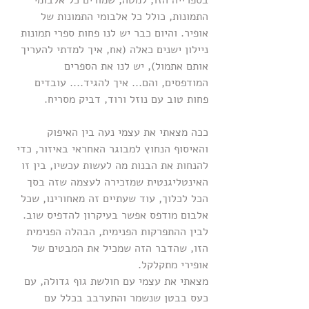
בספרייה הזו, למטה, שמורים כל אלבומי 
התמונות, כולל כל אלבומי התמונות של 
אופיר. והיום כבר יש לנו פחות ספרי תמונות 
ניילון ישנים כאלה (אח, איך למדתי להעריך 
אותם אתמול), יש לנו את הספרים 
המודפסים, והם... איך להגיד.... עובדים 
פחות טוב עם נוזל ורוד, דביק מסריח.
ככה מצאתי את עצמי נעה בין האיפוק 
והאיסוף הנחוץ למבוגר האחראי באיזור, כדי 
להנחות את הבנות מה לעשות עכשיו, בין זו 
האינטליגנטית שמזכירה לעצמה שזה בסך 
הכל לכלוך, עוד שעתיים זה מאחורינו, שכל 
אלבום מודפס אפשר בעיקרון להדפיס שוב. 
לבין ההתפרקות הפנימית, הבהלה הפנימית 
הזו, שהדבר הזה שמכיל את המבטים של 
אופירי מתקלקל.
מצאתי את עצמי עם חולשת גוף גדולה, עם 
כעס בבטן שנשמר והתערבב בכלל עם 