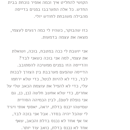
הקושי להחליט איך וכמה אופיר נוכחת בבית 
החדש. כל אלה התערבבו בפנים בדייסה 
מהבילה משובחת לחודש יולי.
כזו שהבוקר, כשהיו לי כמה רגעים לעצמי, 
מצאה את עצמה בדמעות.
אני יושבת לי ככה במטבח, בוכה, ושואלת 
את עצמי, למה אני בוכה כשאני לבד? 
והדייסה הזו בפנים ממשיכה להסתובב. 
הדייסה שהפעם מערבבת בין הצורך לבכות 
לבד, כדי לא להיות לנטל, כדי שלא ירחמו 
עלי, כדי לא להפיל את עוצמת הכאב שלי על 
אחרים, כדי שלא אחשב חלשה (כן, כן, גם 
אני נופלת לשם), לבין הכמיהה הסודית 
שמישהו יכנס בדלת, יראה, יאסוף אותי ויגיד 
לי שהכל יהיה בסדר. אבל אני בוכה לבד, 
אז אף אחד לא נכנס בדלת והכאב, שאף 
אחד לא נכנס בדלת, כואב עוד יותר.